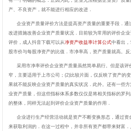
有一个明确的概念．正因为此，企业无法根据企业资产质
产、不良资产，就不能进行相应的改进．
企业资产质量评价方法是提高资产质量的重要手段．通过评价
改进措施改善企业资产质量状况．目前较为常用的评价企业
评价，成人抖音下载可以从
净资产收益率计算公式
中看出
股市价与每股净资产的比值．市净率高，资产质量就高。
采用市净率评价企业资产质量虽然简单易行。但是该评价存
窄，主要适用于上市公司；(2)比较片面，仅反映了资产
果就不能反映企业资产质量的真实状况．此外。还有一些
业资产质量，但这些指标体系多数仅仅是将相关指标的罗列起
的整体，同样无法起到评价企业资产质量的作用．
企业进行生产经营活动就是资产不断变换形态，通过资金循
来获取利润的．在这一过程中，并非所有资产都带来财