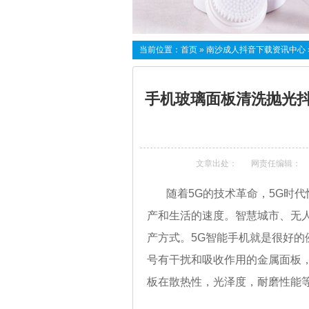
当前位置：
首页
»
南沙成人抖音下载资讯中心
手机玻璃面板清洗抛光抖
文章出处：
网责任编辑：
随着5G的技术革命，5G时代
产和生活的速度。智慧城市
产方式。
5G智能手机就是很好的例
号有干扰和吸收作用的金属面板
板
在散热性，光泽度，耐磨性