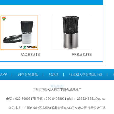
吸尘器91抖音轻量
PP波纹91抖音轻量
版
版
APP
91抖音轻量版
尼龙丝
行业成人抖音在线下载
|
|
|
|
网站地图
广州市南沙成人抖音下载合成纤维厂
电话：020-39005175 传真：020-84968011 邮箱： 2355343551@qq.com
公司地址：广州市南沙区东涌镇番禺大道南333号AB栋2层 流量统计工具